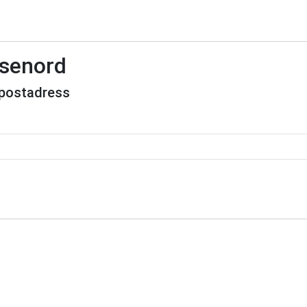
ösenord
e-postadress