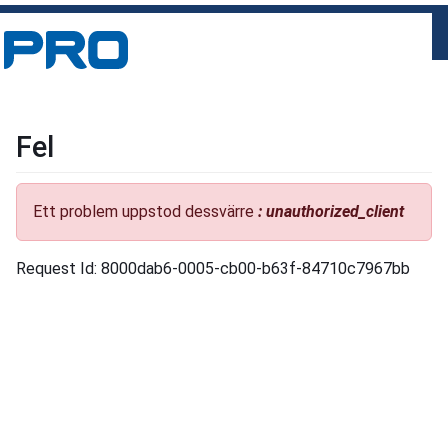
Fel
Ett problem uppstod dessvärre
: unauthorized_client
Request Id: 8000dab6-0005-cb00-b63f-84710c7967bb