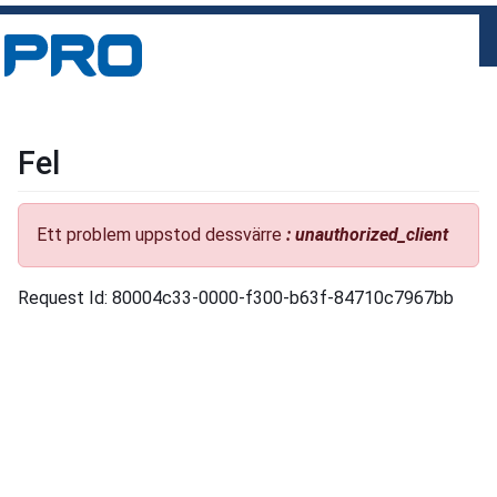
Fel
Ett problem uppstod dessvärre
: unauthorized_client
Request Id: 80004c33-0000-f300-b63f-84710c7967bb